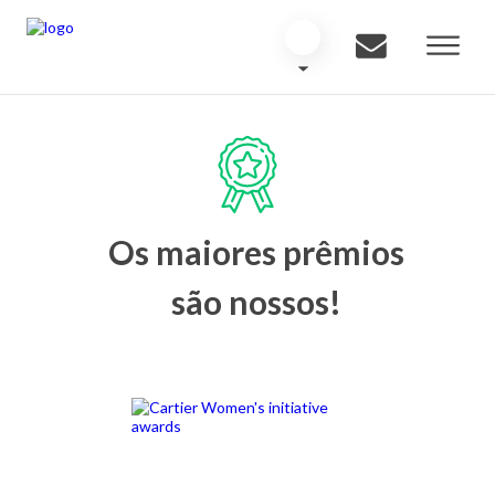
Os maiores prêmios
são nossos!