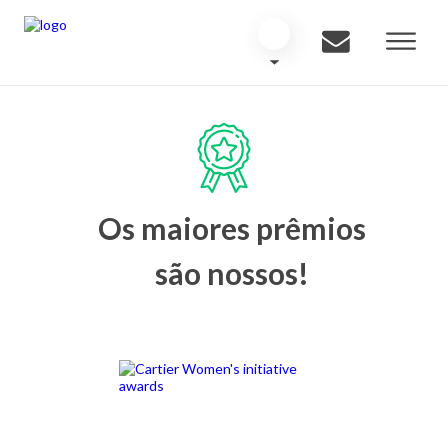
Os maiores prêmios
são nossos!