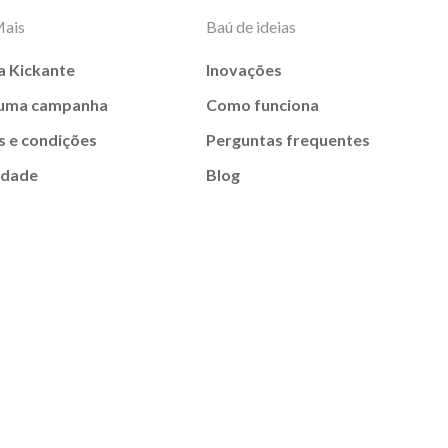
Mais
Baú de ideias
a Kickante
Inovações
 uma campanha
Como funciona
 e condições
Perguntas frequentes
idade
Blog