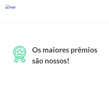
Os maiores prêmios
são nossos!