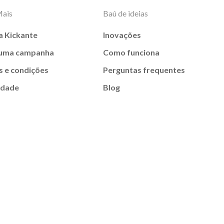
Mais
Baú de ideias
a Kickante
Inovações
 uma campanha
Como funciona
 e condições
Perguntas frequentes
idade
Blog