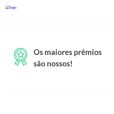
Os maiores prêmios
são nossos!