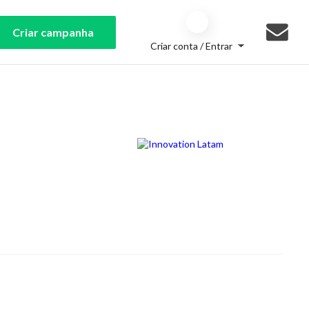
Criar campanha
Criar conta / Entrar