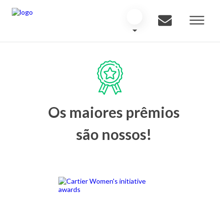
Os maiores prêmios
são nossos!