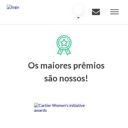
Os maiores prêmios
são nossos!