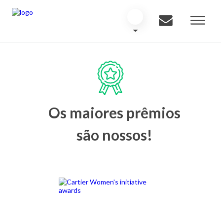
Os maiores prêmios
são nossos!