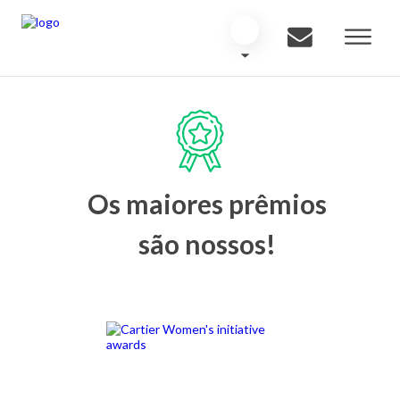
Os maiores prêmios
são nossos!