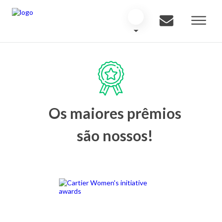
Os maiores prêmios
são nossos!