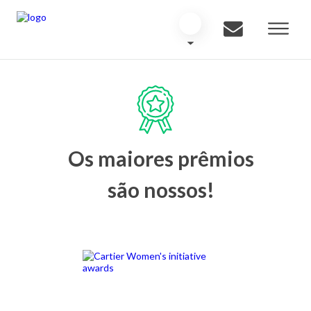
Os maiores prêmios
são nossos!