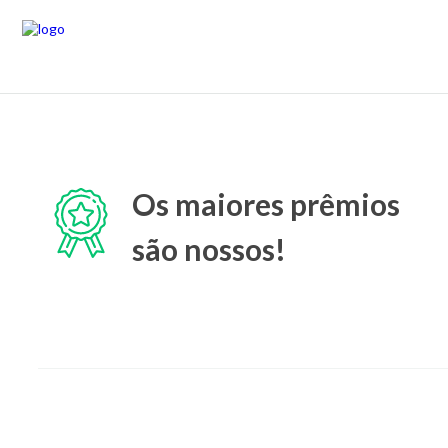
Os maiores prêmios
são nossos!