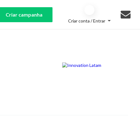
Criar campanha
Criar conta / Entrar