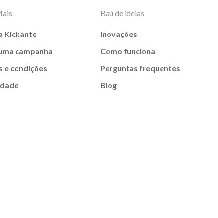
Mais
Baú de ideias
a Kickante
Inovações
 uma campanha
Como funciona
 e condições
Perguntas frequentes
idade
Blog