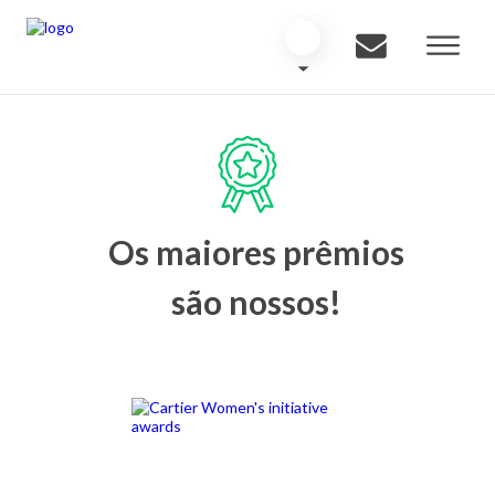
Os maiores prêmios
são nossos!