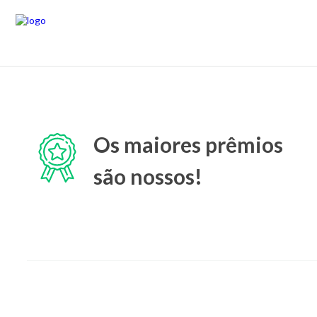
Os maiores prêmios
são nossos!