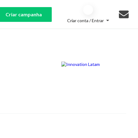
Criar campanha
Criar conta / Entrar