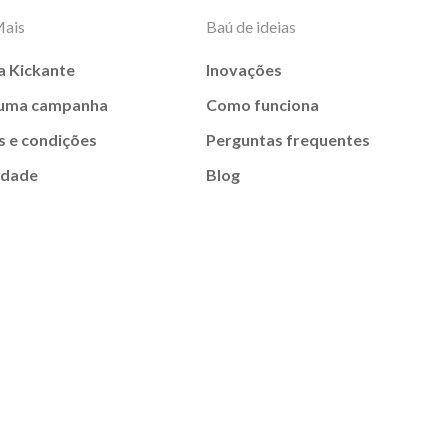
Mais
Baú de ideias
a Kickante
Inovações
 uma campanha
Como funciona
 e condições
Perguntas frequentes
idade
Blog