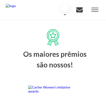
Os maiores prêmios
são nossos!