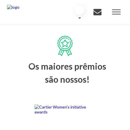
Os maiores prêmios
são nossos!