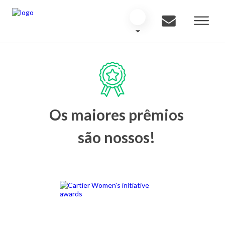
Os maiores prêmios
são nossos!