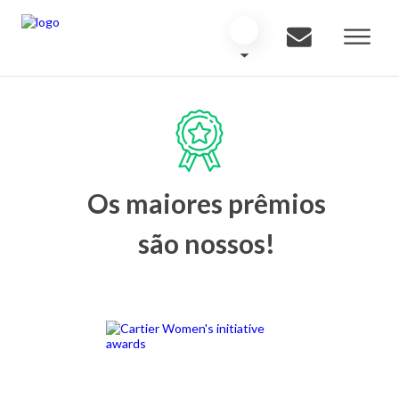
Os maiores prêmios
são nossos!