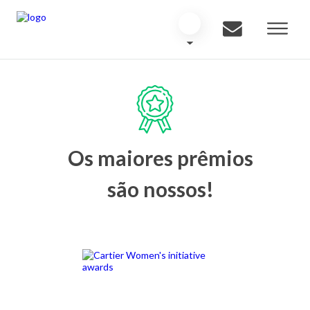
Os maiores prêmios
são nossos!