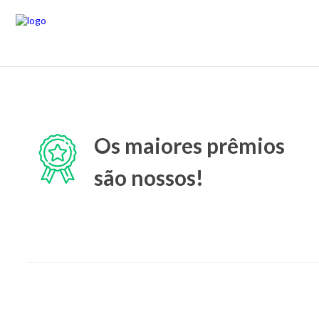
Os maiores prêmios
são nossos!