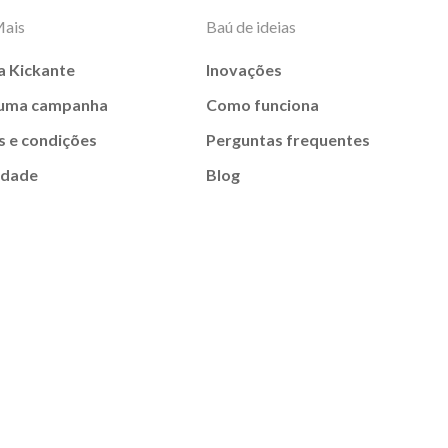
Mais
Baú de ideias
a Kickante
Inovações
 uma campanha
Como funciona
 e condições
Perguntas frequentes
idade
Blog