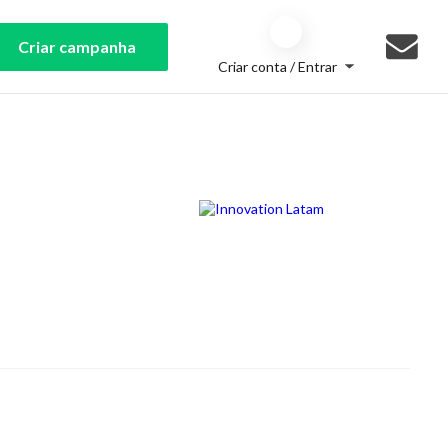
Criar campanha
Criar conta / Entrar