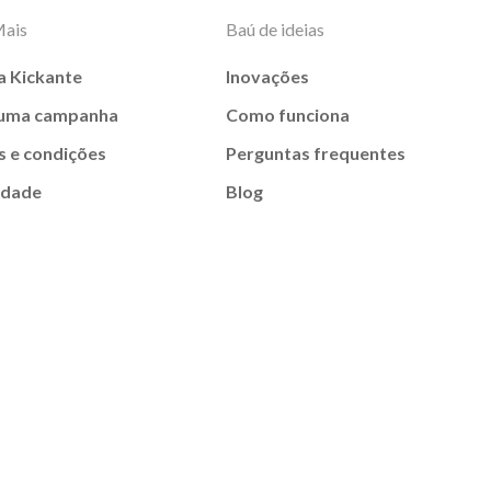
Mais
Baú de ideias
a Kickante
Inovações
 uma campanha
Como funciona
 e condições
Perguntas frequentes
idade
Blog