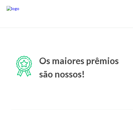
Os maiores prêmios
são nossos!