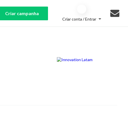
Criar campanha
Criar conta / Entrar