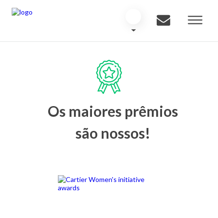
Os maiores prêmios
são nossos!