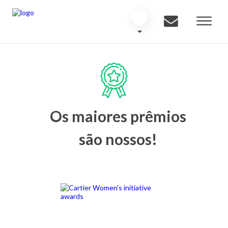
Os maiores prêmios
são nossos!