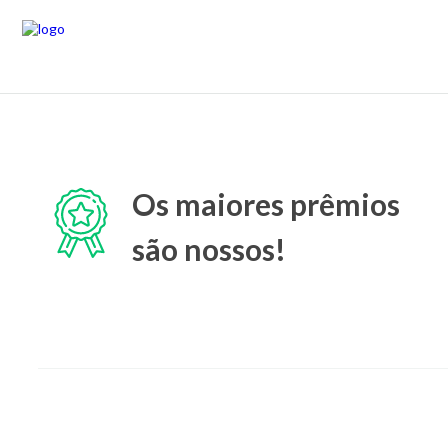
Os maiores prêmios
são nossos!