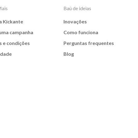
Mais
Baú de ideias
a Kickante
Inovações
 uma campanha
Como funciona
 e condições
Perguntas frequentes
idade
Blog