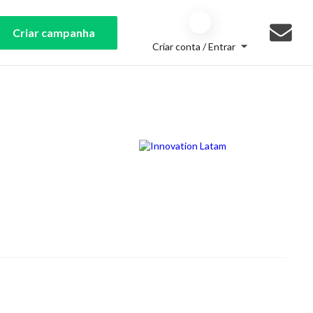
Criar campanha
Criar conta / Entrar