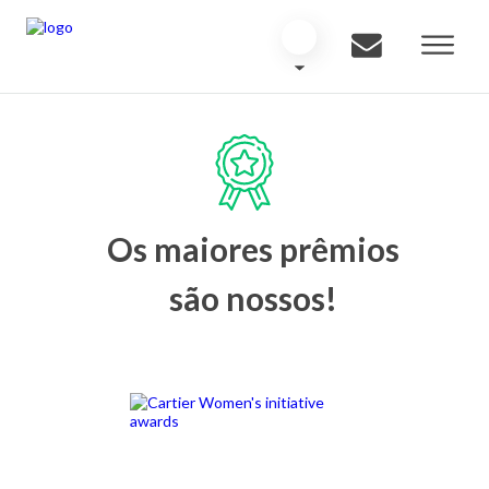
Os maiores prêmios
são nossos!