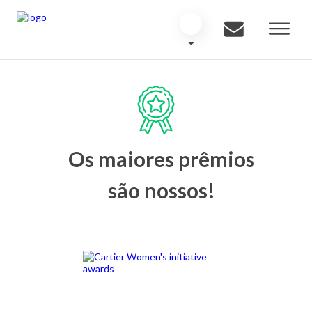
Os maiores prêmios
são nossos!