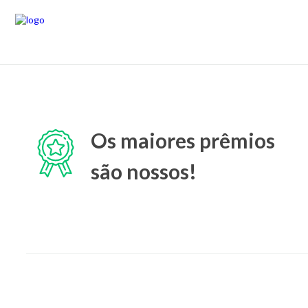
Os maiores prêmios
são nossos!