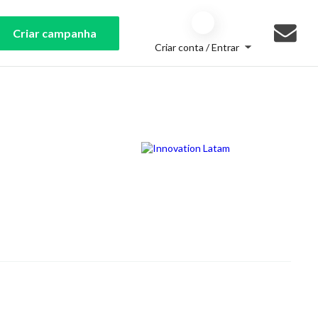
Criar campanha
Criar conta / Entrar