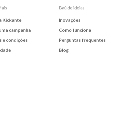
Mais
Baú de ideias
a Kickante
Inovações
 uma campanha
Como funciona
 e condições
Perguntas frequentes
idade
Blog