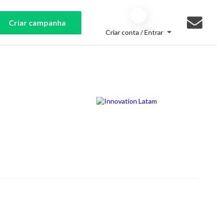
Criar campanha
Criar conta / Entrar