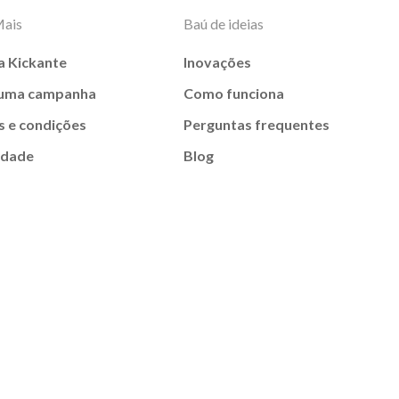
Mais
Baú de ideias
a Kickante
Inovações
 uma campanha
Como funciona
 e condições
Perguntas frequentes
idade
Blog