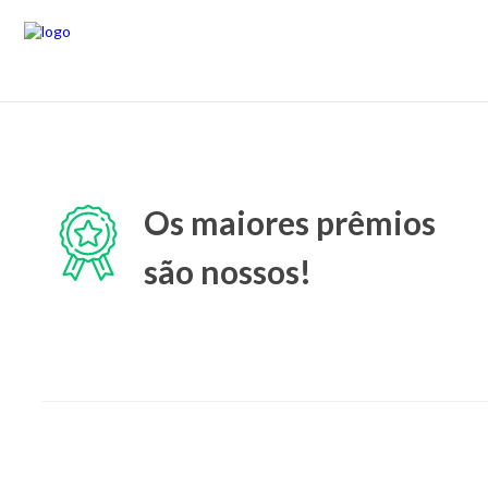
Os maiores prêmios
são nossos!