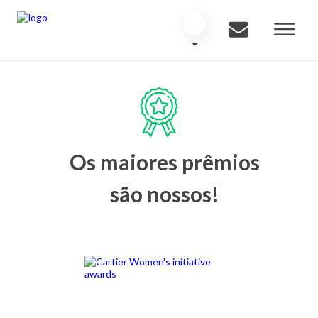
Os maiores prêmios
são nossos!