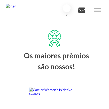
Os maiores prêmios
são nossos!