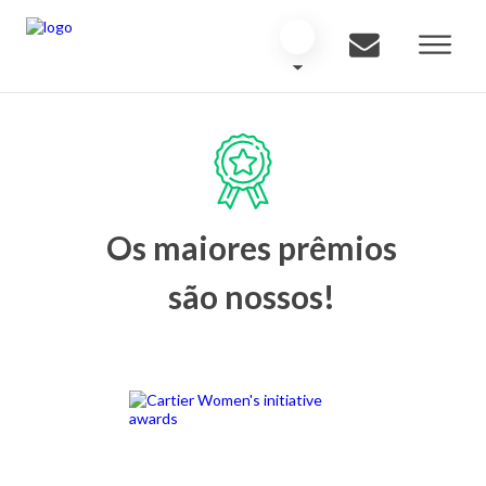
Os maiores prêmios
são nossos!