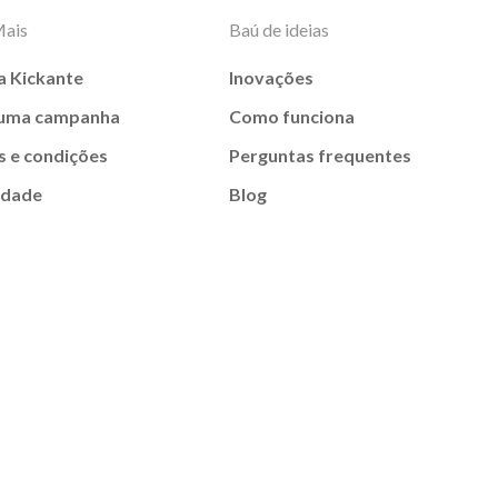
Mais
Baú de ideias
a Kickante
Inovações
 uma campanha
Como funciona
 e condições
Perguntas frequentes
idade
Blog