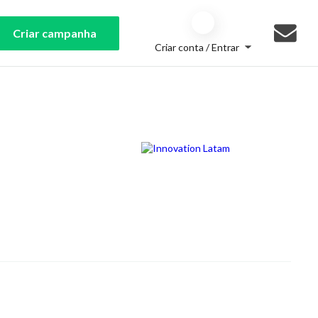
Criar campanha
Criar conta / Entrar