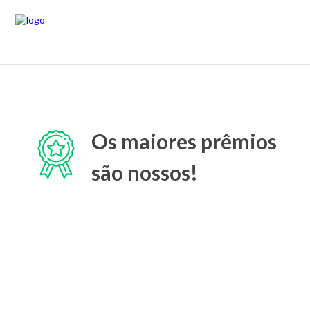
Os maiores prêmios
são nossos!