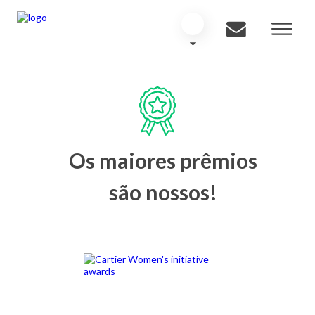
Os maiores prêmios
são nossos!