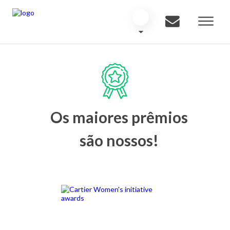
Os maiores prêmios
são nossos!