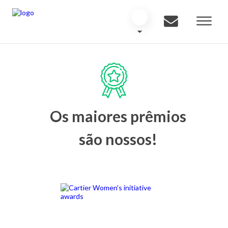
Os maiores prêmios
são nossos!