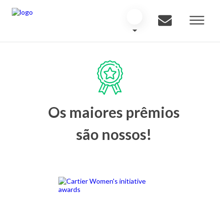
Os maiores prêmios
são nossos!