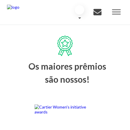
Os maiores prêmios
são nossos!