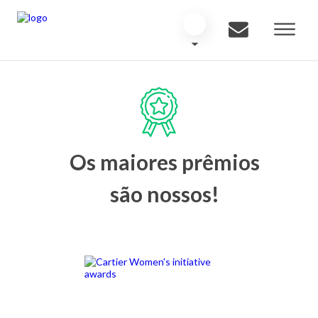
Os maiores prêmios
são nossos!