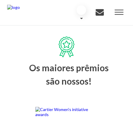
Os maiores prêmios
são nossos!