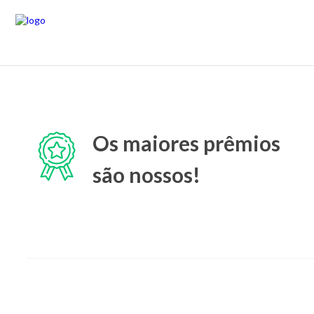
Os maiores prêmios
são nossos!