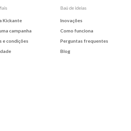
Mais
Baú de ideias
a Kickante
Inovações
 uma campanha
Como funciona
 e condições
Perguntas frequentes
idade
Blog