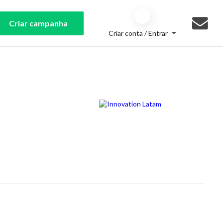
Criar campanha
Criar conta / Entrar