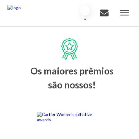
Os maiores prêmios
são nossos!