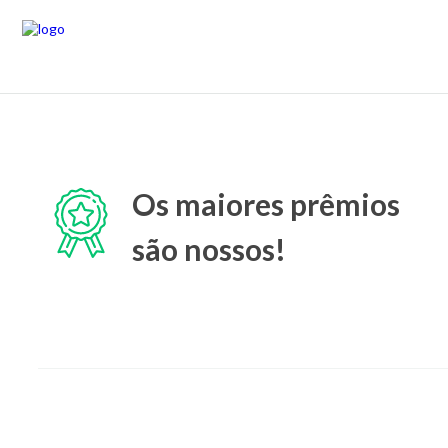
Os maiores prêmios
são nossos!