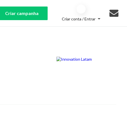
Criar campanha
Criar conta / Entrar