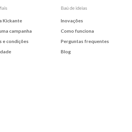
Mais
Baú de ideias
a Kickante
Inovações
 uma campanha
Como funciona
 e condições
Perguntas frequentes
idade
Blog