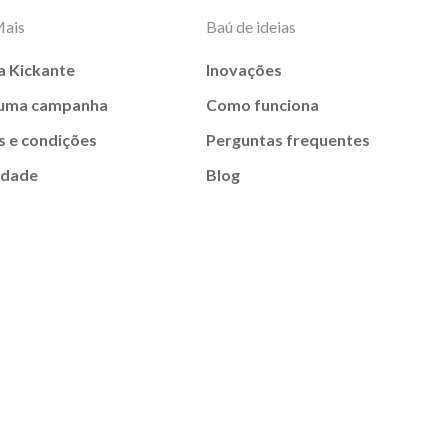
Mais
Baú de ideias
a Kickante
Inovações
 uma campanha
Como funciona
 e condições
Perguntas frequentes
idade
Blog