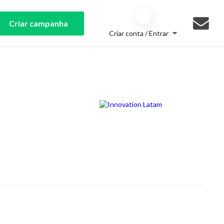
Criar campanha
Criar conta / Entrar