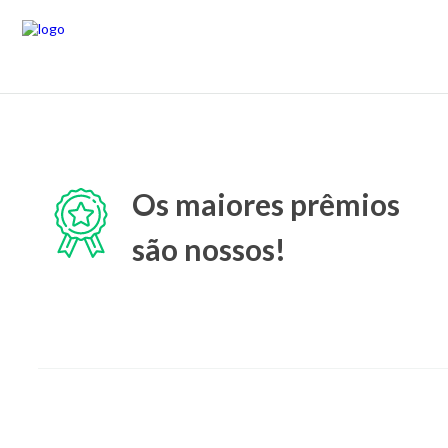
Os maiores prêmios
são nossos!