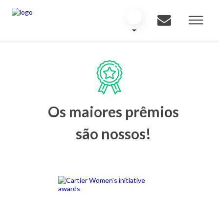
Os maiores prêmios
são nossos!