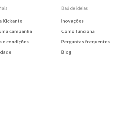
Mais
Baú de ideias
a Kickante
Inovações
 uma campanha
Como funciona
 e condições
Perguntas frequentes
idade
Blog