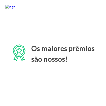
Os maiores prêmios
são nossos!