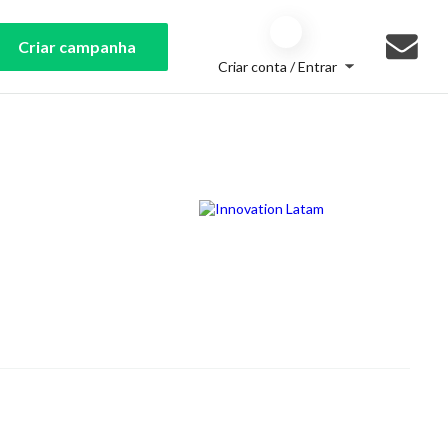
Criar campanha
Criar conta / Entrar