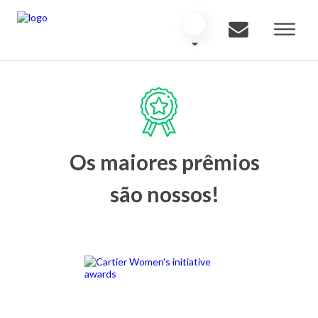
Os maiores prêmios
são nossos!