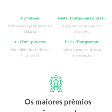
+ 2 milhões
Meta: 1 bilhão para o Brasil.
de brasileiros participando na
Faça parte do movimento
Kickante
Kickante.
+ 100 mil projetos
Painel Transparente
São milhões de brasileiros
Veja o status real de toda
impactados!
contribuição.
Os maiores prêmios