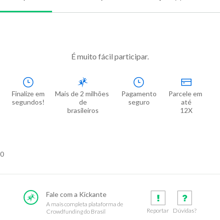
É muito fácil participar.
Finalize em

Mais de 2 milhões 
Pagamento

Parcele em 
segundos!
de

seguro
até

brasileiros
12X
0
Fale com a Kickante
A mais completa plataforma de
Reportar
Dúvidas?
Crowdfunding do Brasil