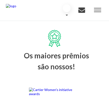
Os maiores prêmios
são nossos!