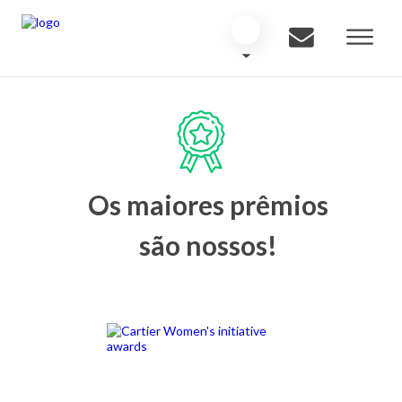
Os maiores prêmios
são nossos!