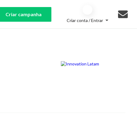
Criar campanha
Criar conta / Entrar