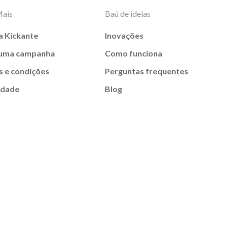
Mais
Baú de ideias
a Kickante
Inovações
 uma campanha
Como funciona
 e condições
Perguntas frequentes
idade
Blog