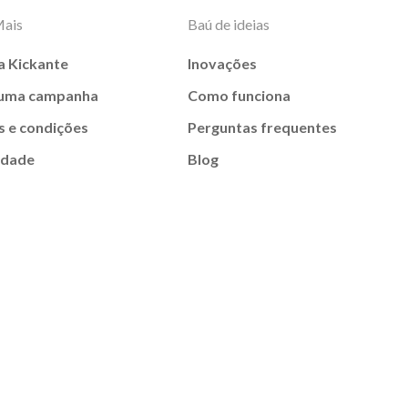
Mais
Baú de ideias
a Kickante
Inovações
 uma campanha
Como funciona
 e condições
Perguntas frequentes
idade
Blog