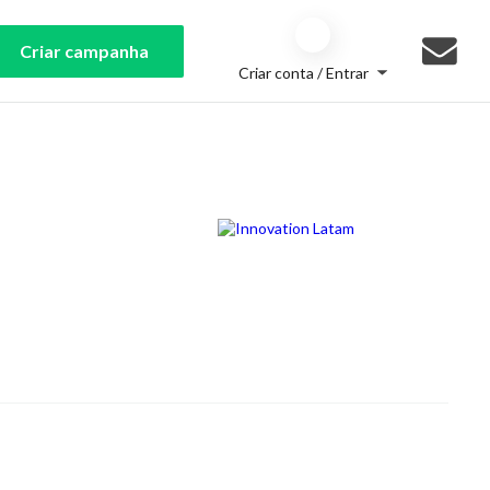
Criar campanha
Criar conta / Entrar