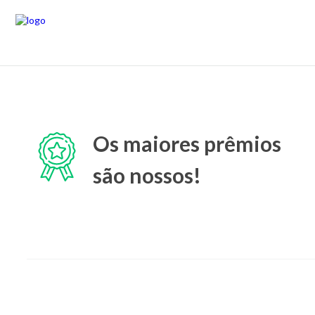
Os maiores prêmios
são nossos!